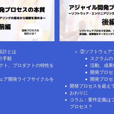
③ソフトウェア
設計とは
スクラムの
計手順
活動、成果
クト、プロダクトの特性を
開発プロセ
開発プロセ
ェア開発ライフサイクルを
開発プロセスを超え
おわりに
コラム：要件定義は
プロセス？